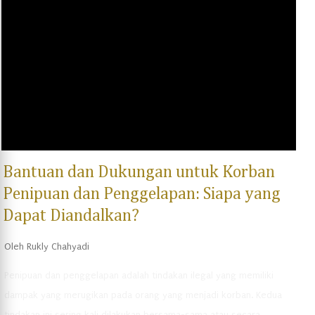
Bantuan dan Dukungan untuk Korban
Penipuan dan Penggelapan: Siapa yang
Dapat Diandalkan?
Oleh
Rukly Chahyadi
Penipuan dan penggelapan adalah tindakan ilegal yang memiliki
dampak yang merugikan pada orang yang menjadi korban. Kedua
tindakan ini sering kali dilakukan bersama-sama atau secara