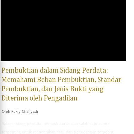
Penyelesaian Sengketa Dagang: Gugatan ini diajukan jika terjadi
sengketa antara dua belah pihak yang terlibat dalam transaksi
dagang, yang biasanya menyangkut pelanggaran kontrak atau
kewajiban pembayaran. Gugatan Perdata Ganti Rugi: Gugatan ini
dilakukan apabila seseorang atau suatu badan hukum mengalami
kerugian akibat tindakan at...
Pembuktian dalam Sidang Perdata:
Memahami Beban Pembuktian, Standar
Pembuktian, dan Jenis Bukti yang
Diterima oleh Pengadilan
Oleh
Rukly Chahyadi
Dalam sidang perdata, pembuktian adalah salah satu aspek
terpenting untuk menentukan hasil dari persidangan tersebut.