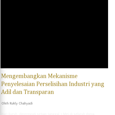
memiliki hak atas tanah sporadik tersebut. Surat ini biasanya berisi
informasi tentang luas tanah, lokasi tanah, dan nama pemilik tanah.
Gambar oleh Sasin Tipchai dari Pixabay Namun, perlu diingat
bahwa Surat Keterangan Tanah Sporadik dari Desa tidak dapat
dijadikan sebagai dasar untuk melakukan transaksi jual beli tanah,
karena tidak memiliki kekuatan hukum yang sama dengan sertifikat
tanah. Jika ingin melakukan transaksi jual b...
Mengembangkan Mekanisme
Penyelesaian Perselisihan Industri yang
Adil dan Transparan
Oleh
Rukly Chahyadi
Hari Buruh diperingati setiap tanggal 1 Mei di seluruh dunia,