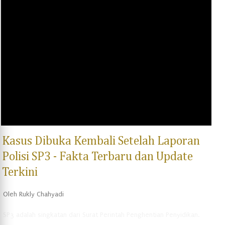
Kantor Hukum Tepi Barat & Associates merupakan salah satu kantor
hukum yang memiliki reputasi yang baik. Kantor Hukum Tepi Barat &
Associates adalah kantor hukum yang berlokasi di Jalan Dimana IV
no 23, Palu, Sulawesi Tengah. Kantor hukum ini menawarkan
berbagai jenis layanan hukum, termasuk konsultasi hukum,
pendampingan hukum, dan juga representasi hukum di pengadilan.
Salah satu keunggulan dari Kantor Hukum Tepi Barat &...
Kasus Dibuka Kembali Setelah Laporan
Polisi SP3 - Fakta Terbaru dan Update
Terkini
Oleh
Rukly Chahyadi
SP3 adalah singkatan dari Surat Perintah Penghentian Penyidikan.