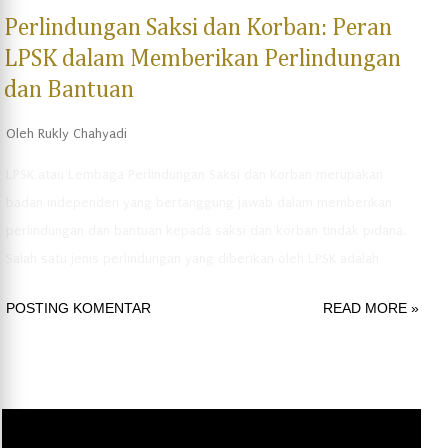
Perlindungan Saksi dan Korban: Peran
LPSK dalam Memberikan Perlindungan
dan Bantuan
Oleh
Rukly Chahyadi
LPSK atau Lembaga Perlindungan Saksi dan Korban merupakan
badan independen yang bertanggung jawab dalam memberikan
perlindungan dan bantuan kepada saksi dan korban tindak pidana.
Salah satu jenis perlindungan yang diberikan oleh LPSK adalah
perlindungan saksi kunci. Dalam artikel ini, kita akan membahas
POSTING KOMENTAR
READ MORE »
tentang LPSK dan peranannya dalam memberikan perlindungan
kepada saksi kunci. Apa itu Perlindungan Saksi Kunci? Perlindungan
saksi kunci adalah bentuk perlindungan yang diberikan oleh negara
kepada saksi yang memberikan keterangan penting dalam suatu
kasus tindak pidana, terutama kasus yang memiliki potensi risiko