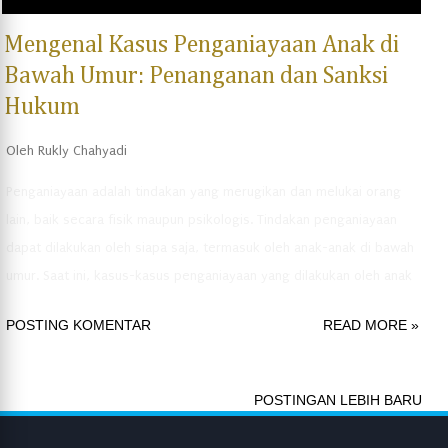
Mengenal Kasus Penganiayaan Anak di
Bawah Umur: Penanganan dan Sanksi
Hukum
Oleh
Rukly Chahyadi
Penganiayaan adalah tindakan yang merugikan dan melukai orang
lain, baik secara fisik maupun psikologis. Tindakan penganiayaan
dapat dilakukan oleh siapa saja, termasuk oleh anak-anak di bawah
umur. Saat ini, kasus-kasus penganiayaan yang dilakukan oleh anak
di bawah umur semakin meningkat. Menurut Undang-Undang
POSTING KOMENTAR
READ MORE »
Nomor 11 Tahun 2012 tentang Sistem Peradilan Pidana Anak, anak
adalah orang yang belum berusia 18 tahun. Anak yang melakukan
tindakan penganiayaan dapat dikenakan sanksi sesuai dengan
POSTINGAN LEBIH BARU
hukum yang berlaku. Namun, dalam kasus penganiayaan yang
dilakukan oleh anak di bawah umur, proses penanganannya