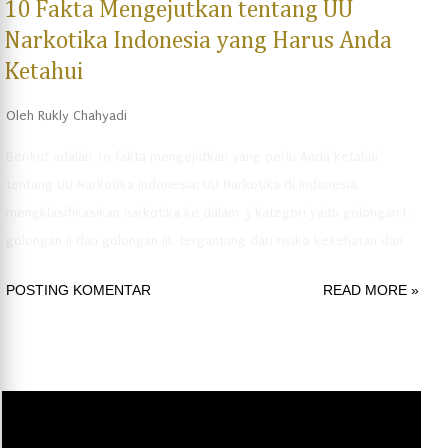
10 Fakta Mengejutkan tentang UU
Narkotika Indonesia yang Harus Anda
Ketahui
Oleh
Rukly Chahyadi
Berikut adalah 10 fakta mengejutkan yang perlu Anda ketahui
tentang UU Narkotika Indonesia: UU Narkotika di Indonesia
mengklasifikasikan narkotika ke dalam 3 kategori yaitu golongan I,
golongan II dan golongan III, tergantung dari risiko kesehatan dan
keamanannya. Penggunaan narkotika di Indonesia sangat tinggi.
POSTING KOMENTAR
READ MORE »
Menurut data dari Badan Narkotika Nasional (BNN) pada 2021,
jumlah pengguna narkotika di Indonesia mencapai 4,9 juta orang.
Pelanggaran UU Narkotika di Indonesia bisa mengakibatkan
hukuman yang sangat berat, termasuk hukuman mati bagi
pengedar narkotika yang dinyatakan bersalah. Walaupun di
Indonesia hukuman mati masih diterapkan sebagai sanksi pidana