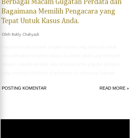
Berbagai Macam Gugatan Perdata dan
Bagaimana Memilih Pengacara yang
Tepat Untuk Kasus Anda.
Oleh
Rukly Chahyadi
Gugatan perdata adalah tindakan hukum yang dilakukan untuk
menyelesaikan sengketa antara dua belah pihak yang berkaitan
dengan masalah perdata. Ada beberapa jenis gugatan perdata
yang umumnya dilakukan di Indonesia, di antaranya: Gugatan
Perbuatan Melawan Hukum (PMH): Gugatan PMH dilakukan apabila
POSTING KOMENTAR
READ MORE »
seseorang atau suatu badan hukum melakukan tindakan yang
merugikan pihak lain, seperti perbuatan melanggar kontrak atau
menyalahi hak cipta. Gugatan Perdata Pemutusan Kontrak: Gugatan
ini diajukan jika salah satu pihak yang terlibat dalam suatu kontrak
tidak memenuhi kewajibannya sesuai dengan perjanjian atau
melakukan pelanggaran terhadap kontrak. Gugatan Perdata