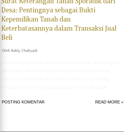
Surat Keterangan Tanah Sporadik dari
Desa: Pentingnya sebagai Bukti
Kepemilikan Tanah dan
Keterbatasannya dalam Transaksi Jual
Beli
Oleh
Rukly Chahyadi
Surat Keterangan Tanah Sporadik dari Desa adalah dokumen yang
dikeluarkan oleh Pemerintah Desa yang menerangkan bahwa
seseorang memiliki hak atas tanah sporadik di wilayah Desa
tersebut. Surat ini sering kali diperlukan oleh pemilik tanah
sporadik untuk membuktikan bahwa mereka memiliki hak atas
POSTING KOMENTAR
READ MORE »
tanah tersebut, terutama jika tidak ada sertifikat tanah yang dapat
menjadi bukti sah kepemilikan. Surat Keterangan Tanah Sporadik
dari Desa tidak memiliki kekuatan hukum yang sama dengan
sertifikat tanah, namun dapat menjadi bukti kuat bahwa seseorang