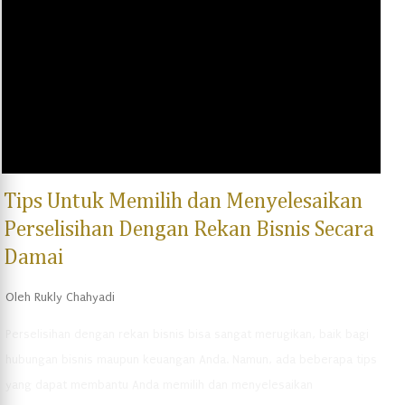
yang diajukan. Cari bantuan dari ahli hukum Jika Anda merasa
kesulitan untuk memahami isi somasi atau merasa tidak dapat
menanggapi somasi tersebut, sebaiknya Anda mencari bantuan
dari ahli hukum. Seorang pengacara dapat membantu Anda
memahami implikasi hukum d...
Tips Untuk Memilih dan Menyelesaikan
Perselisihan Dengan Rekan Bisnis Secara
Damai
Oleh
Rukly Chahyadi
Perselisihan dengan rekan bisnis bisa sangat merugikan, baik bagi
hubungan bisnis maupun keuangan Anda. Namun, ada beberapa tips
yang dapat membantu Anda memilih dan menyelesaikan