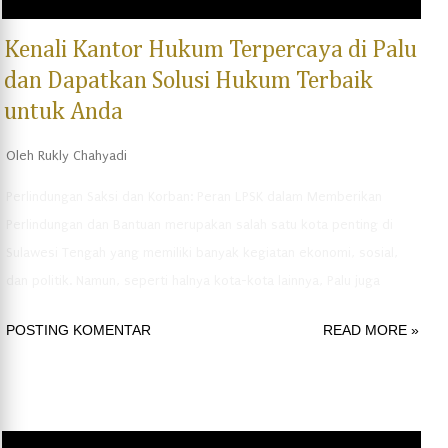
Kenali Kantor Hukum Terpercaya di Palu
dan Dapatkan Solusi Hukum Terbaik
untuk Anda
Oleh
Rukly Chahyadi
Perlindungan Saksi dan Korban: Peran LPSK dalam Memberikan
Perlindungan dan Bantuan merupakan salah satu kota penting di
Sulawesi Tengah yang memiliki banyak kegiatan ekonomi, sosial,
dan politik. Namun, seperti halnya kota-kota lainnya, Palu juga
memiliki banyak persoalan hukum yang membutuhkan penanganan
POSTING KOMENTAR
READ MORE »
khusus dari para pengacara yang berpengalaman dan berkualitas.
Di Palu, terdapat banyak kantor hukum yang melayani berbagai
jenis kasus hukum, seperti perceraian, tindak pidana, perdata, dan
lain sebagainya. Namun, di antara semua kantor hukum tersebut,