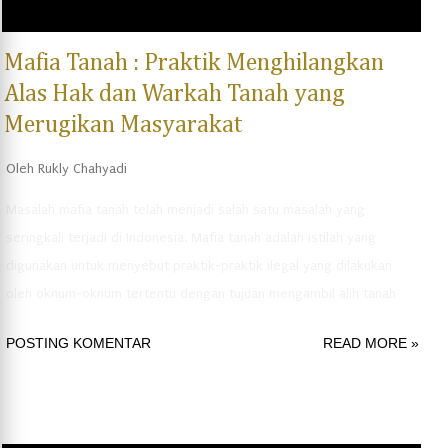
Mafia Tanah : Praktik Menghilangkan
Alas Hak dan Warkah Tanah yang
Merugikan Masyarakat
Oleh
Rukly Chahyadi
Masalah mafia tanah telah menjadi salah satu masalah yang
seringkali terjadi di Indonesia. Mafia tanah adalah istilah yang
digunakan untuk menyebut praktik-praktik ilegal yang dilakukan
oleh oknum-oknum tertentu dengan tujuan mengambil alih tanah
milik orang lain. Praktik mafia tanah seringkali melibatkan
POSTING KOMENTAR
READ MORE »
penghilangan alas hak dan warkah tanah yang mengakibatkan
masyarakat mengalami kerugian yang cukup besar. Alas hak adalah
dokumen yang menunjukkan bahwa seseorang memiliki hak atas
tanah yang bersangkutan. Sementara itu, warkah tanah adalah