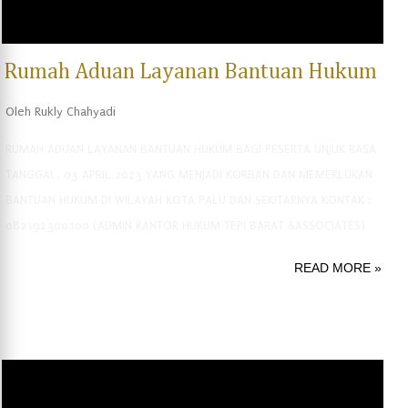
Rumah Aduan Layanan Bantuan Hukum
Oleh
Rukly Chahyadi
RUMAH ADUAN LAYANAN BANTUAN HUKUM BAGI PESERTA UNJUK RASA
TANGGAL, 03 APRIL 2023 YANG MENJADI KORBAN DAN MEMERLUKAN
BANTUAN HUKUM DI WILAYAH KOTA PALU DAN SEKITARNYA KONTAK :
082192300100 (ADMIN KANTOR HUKUM TEPI BARAT &ASSOCIATES)
READ MORE »