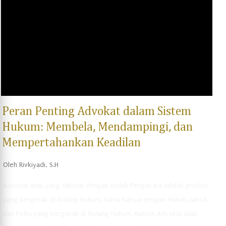
memproses semua kasus secara cepat dan efektif. Selain itu,
teknologi dan infrastruktur yang kurang memadai juga menjadi
hambatan dalam penanganan kasus pidana. Selain faktor-faktor
internal, kebijakan-kebijakan pemerintah yang kurang mendukung
juga men...
Peran Penting Advokat dalam Sistem
Hukum: Membela, Mendampingi, dan
Mempertahankan Keadilan
Oleh
Rivkiyadi, S.H
Advokat atau yang dikenal dengan istilah Pengacara adalah profesi
yang bergerak di bidang Hukum. Sama halnya dengan Hakim, Jaksa,
dan Polisi yang bergerak di bidang Hukum. Namun Advokat atau