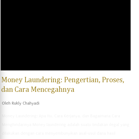
tinggi terhadap keselamatan dan keamanan saksi tersebut. Saksi
kunci merupakan saksi yang memiliki informasi penting dan rahasia
yang diperlukan untuk membuktikan suatu tindak pidana, namun
merasa khawatir akan keamanan dan keselamatan dirinya serta
keluarganya. Dalam hal ini, LPSK memiliki peran penting dalam
memberikan perlindungan dan bantuan kepada saksi kunci. Peran
LPSK ...
Money Laundering: Pengertian, Proses,
dan Cara Mencegahnya
Oleh
Rukly Chahyadi
Money Laundering: Apa Itu, Cara Kerjanya, dan Bagaimana Cara
Menghindarinya Money laundering adalah suatu tindakan ilegal yang
dilakukan dengan cara menyembunyikan asal-usul dana hasil