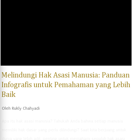
terhadap pelanggar UU Narkotika, namun pada kenyataannya
hukuman mati ini sangat jarang dilaksanakan. Sebaliknya, hukuman
penjara menjadi sanksi utama yang diberikan. Pada tahun 2020,
Presiden Jokowi menandatangani revisi UU Narkotika, yang
memberikan dalam hal rehabilitasi dan pengobatan bagi pengguna
narkotika. UU Narkotika...
Melindungi Hak Asasi Manusia: Panduan
Infografis untuk Pemahaman yang Lebih
Baik
Oleh
Rukly Chahyadi
Apa itu hak asasi manusia? Tahukah Anda bahwa setiap manusia
memiliki hak dasar yang perlu dilindungi? Saat kita berjuang untuk
dunia yang lebih adil, penting untuk memahami sepuluh hak asasi