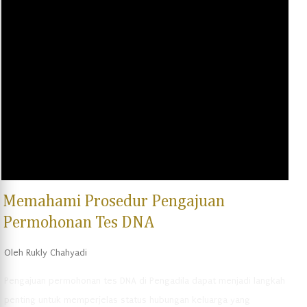
dokumen yang diterbitkan oleh instansi yang berwenang sebagai
bukti kepemilikan tanah tersebut. Mafia tanah seringkali
menghilangkan alas hak dan warkah tanah agar dapat menguasai
tanah tersebut dengan cara ilegal. Akibatnya, masyarakat yang
seharusnya memiliki hak atas tanah tersebut menjadi kehilangan
hak kepemilikan. Tindakan penghilangan alas hak dan warkah tanah
yang dilakukan oleh mafia tanah merupakan tindakan yang
melanggar hukum. Pasa...
Memahami Prosedur Pengajuan
Permohonan Tes DNA
Oleh
Rukly Chahyadi
Pengajuan permohonan tes DNA di Pengadila dapat menjadi langkah
penting untuk memperjelas status hubungan keluarga yang