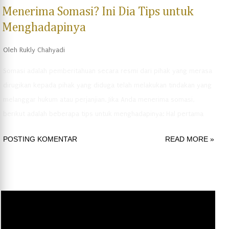
Menerima Somasi? Ini Dia Tips untuk
Menghadapinya
Oleh
Rukly Chahyadi
Somasi adalah pemberitahuan secara resmi dari pihak yang merasa
dirugikan kepada pihak yang diduga telah melakukan tindakan yang
melanggar hukum atau perjanjian. Jika Anda menerima somasi,
berikut adalah beberapa tips untuk menghadapinya: Hal pertama
yang perlu Anda lakukan adalah tenang dan jangan panik. Menerima
POSTING KOMENTAR
READ MORE »
somasi memang dapat menimbulkan ketakutan dan kecemasan,
tetapi penting bagi Anda untuk tetap tenang agar dapat
memproses informasi yang diberikan dengan baik dan dapat
mengambil tindakan yang tepat. Periksa isi somasi dengan cermat
Setelah tenang, baca isi somasi dengan cermat dan perhatikan
semua informasi yang diberikan. Pastikan Anda memahami alasan
dan dasar hukum yang digunakan untuk somasi, serta permintaan